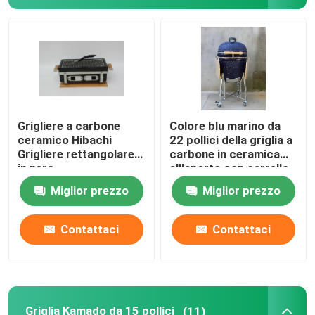
Griglia Kamado da 24 pollici
Accessori per barbecue Kamado
Vaso da esterno in ceramica
Grigliere a carbone
Colore blu marino da
ceramico Hibachi
22 pollici della griglia a
Grigliere rettangolare
carbone in ceramica
Vasi da interni in ceramica
in nero
all'aperto con carrello
e tavolini
Miglior prezzo
Miglior prezzo
Contattaci
Contattaci
Griglia Kamado da 15 pollici
(11)