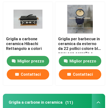
Griglia Kamado da 13 pollici
Griglia Kamado da 15 pollici
Griglia a carbone
Griglia per barbecue in
Griglia Kamado da 16 pollici
ceramica Hibachi
ceramica da esterno
Rettangolo a colori
da 22 pollici colore blu
navy con carrello e
tavolini
Griglia Kamado da 18 pollici
Miglior prezzo
Miglior prezzo
Griglia Kamado da 20 pollici
Contattaci
Contattaci
Griglia Kamado da 22 pollici
Griglia a carbone in ceramica
(11)
Griglia Kamado 23 pollici