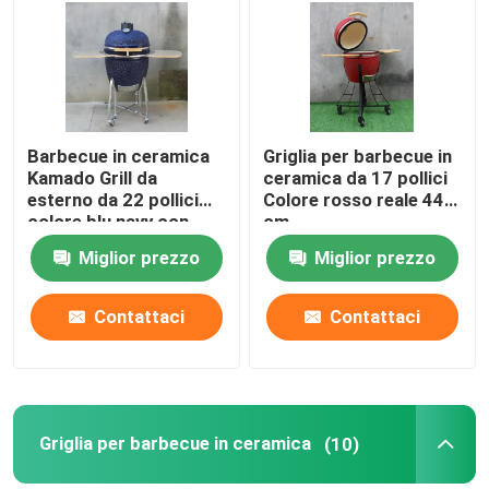
Fatory Tour
Controllo di qualità
Barbecue in ceramica
Griglia per barbecue in
Kamado Grill da
ceramica da 17 pollici
esterno da 22 pollici
Colore rosso reale 44
Contattaci
colore blu navy con
cm
carrello e tavolini
Miglior prezzo
Miglior prezzo
notizie
Contattaci
Contattaci
Griglia Kamado in ceramica
Griglia per barbecue in ceramica
Griglia per barbecue in ceramica
(10)
Griglia a carbone in ceramica